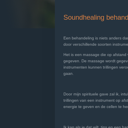
Soundhealing behand
Een behandeling is niets anders da
door verschillende soorten instrum
Het is een massage die op afstand 
gegeven. De massage wordt gegeve
instrumenten kunnen trillingen ver
gaan.
Door mijn spirituele gave zal ik, in
trillingen van een instrument op a
energie te geven en de cellen te her
Ik kan als je dat wilt, tips en een 