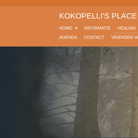
Ga
direct
KOKOPELLI'S PLACE
naar
de
HOME
INFORMATIE
HEALING
hoofdinhoud
AGENDA
CONTACT
VRIENDEN V