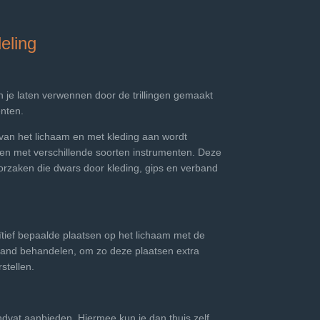
eling
n je laten verwennen door de trillingen gemaakt
enten.
van het lichaam en met kleding aan wordt
n met verschillende soorten instrumenten. Deze
oorzaken die dwars door kleding, gips en verband
tuïtief bepaalde plaatsen op het lichaam met de
fstand behandelen, om zo deze plaatsen extra
stellen.
handvat aanbieden. Hiermee kun je dan thuis zelf