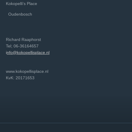
Kokopelli's Place
Oudenbosch
Richard Raaphorst
Tel; 06-36164657
i
nfo@kokopellisplace.nl
www.kokopellisplace.nl
KvK: 20171653